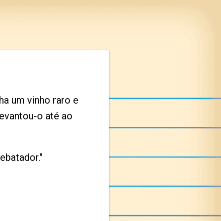
ha um vinho raro e
levantou-o até ao
ebatador."